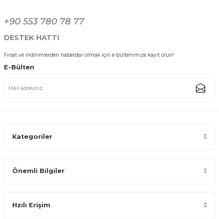
Bambu Sunum Tabağı Kahvaltı Peynir Tabağı Kare Ahşap Kesme Tahtas
Gönder
+90 553 780 78 77
244,79 TL
DESTEK HATTI
Fırsat ve indirimlerden haberdar olmak için e-bültenimize kayıt olun!
E-Bülten
Bambu Ayaklı Yuvarlak Sunum Tepsisi - Doğal Ahşap Servis Tabağı 25 cm
244,79 TL
Kategoriler
Önemli Bilgiler
Bambu Sunum Tabağı Kahvaltı Peynir Tabağı Kesme Tahtası Ahşap Servi
Hzılı Erişim
115,19 TL