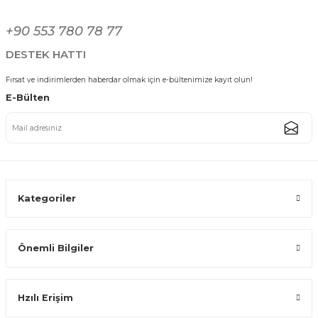
Bambu 3'lü Çerezlik Seti Tepsili Ahşap Sunum Kasesi Yemek Servisi
Gönder
+90 553 780 78 77
323,99 TL
DESTEK HATTI
Fırsat ve indirimlerden haberdar olmak için e-bültenimize kayıt olun!
E-Bülten
Bambu 4'lü Kahvaltılık Çerezlik Sosluk Seti Tepsili Ahşap Sunum Kasesi
399,59 TL
Kategoriler
Önemli Bilgiler
Doğal Akasya Servis Kasesi - Dekoratif Akasya Kase Salata Meyve Sunum
Hzılı Erişim
143,99 TL