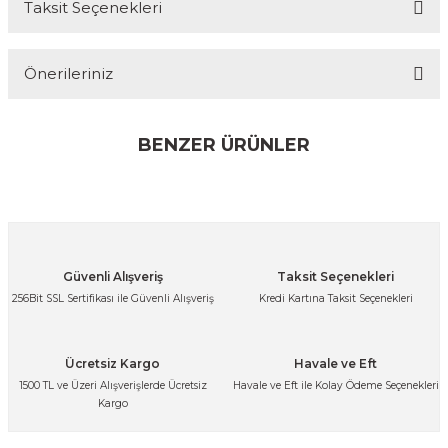
Taksit Seçenekleri
Bu ürüne ilk yorumu siz yapın!
Önerileriniz
Yorum Yaz
Bu ürünün fiyat bilgisi, resim, ürün açıklamalarında ve diğer
konularda yetersiz gördüğünüz noktaları öneri formunu
BENZER ÜRÜNLER
kullanarak tarafımıza iletebilirsiniz.
Görüş ve önerileriniz için teşekkür ederiz.
Ürün resmi kalitesiz, bozuk veya görüntülenemiyor.
Ürün açıklamasında eksik bilgiler bulunuyor.
Bambu Sunum Tabağı Servis Tepsisi Kahvaltı Organizer 11 cm
Güvenli Alışveriş
Taksit Seçenekleri
Ürün bilgilerinde hatalar bulunuyor.
256Bit SSL Sertifikası ile Güvenli Alışveriş
Kredi Kartına Taksit Seçenekleri
Ürün fiyatı diğer sitelerden daha pahalı.
100,79 TL
Bu ürüne benzer farklı alternatifler olmalı.
Ücretsiz Kargo
Havale ve Eft
1500 TL ve Üzeri Alışverişlerde Ücretsiz
Havale ve Eft ile Kolay Ödeme Seçenekleri
Kargo