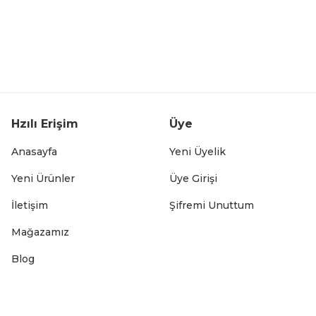
 Süzgeci Çok Amaçlı Mutfak Kabı 24 cm
Hzılı Erişim
Üye
Anasayfa
Yeni Üyelik
Yeni Ürünler
Üye Girişi
İletişim
Şifremi Unuttum
 Süzgeci Çok Amaçlı Mutfak Kabı 22 cm
Mağazamız
Blog