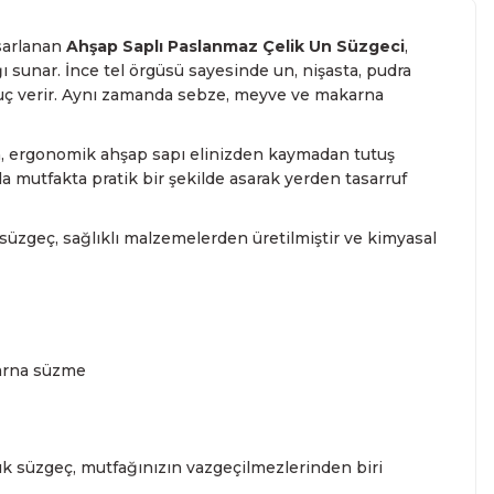
asarlanan
Ahşap Saplı Paslanmaz Çelik Un Süzgeci
,
ğı sunar. İnce tel örgüsü sayesinde un, nişasta, pudra
uç verir. Aynı zamanda sebze, meyve ve makarna
n, ergonomik ahşap sapı elinizden kaymadan tutuş
a mutfakta pratik bir şekilde asarak yerden tasarruf
zgeç, sağlıklı malzemelerden üretilmiştir ve kimyasal
karna süzme
ık süzgeç, mutfağınızın vazgeçilmezlerinden biri