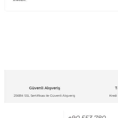
Bu ürünün fiyat bilgisi, resim, ürün açıklamalarında ve diğe
kullanarak tarafımıza iletebilirsiniz.
Bu ürüne ilk yo
Görüş ve önerileriniz için teşekkür ederiz.
Yoru
Ürün resmi kalitesiz, bozuk veya görüntülenemiyor.
Ürün açıklamasında eksik bilgiler bulunuyor.
Paslanmaz Çelik Gold Sebze Meyve Pirinç Yıkama Süzgeci
Ürün bilgilerinde hatalar bulunuyor.
Ürün fiyatı diğer sitelerden daha pahalı.
849,99 TL
Bu ürüne benzer farklı alternatifler olmalı.
Güvenli Alışveriş
T
256Bit SSL Sertifikası ile Güvenli Alışveriş
Kredi
Paslanmaz Çelik Sebze Meyve Pirinç Yıkama Süzgeci Deli
+90 553 780
Gön