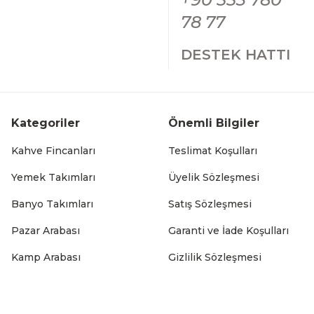
899,99 TL
78 77
DESTEK HATTI
Paslanmaz Çelik Gold Altıgen Sebze Meyve Pirinç Yıkama
Kategoriler
Önemli Bilgiler
787,50 TL
Kahve Fincanları
Teslimat Koşulları
Yemek Takımları
Üyelik Sözleşmesi
Banyo Takımları
Satış Sözleşmesi
Paslanmaz Çelik Gold Altıgen Sebze Meyve Pirinç Yıkama
Pazar Arabası
Garanti ve İade Koşulları
699,99 TL
Kamp Arabası
Gizlilik Sözleşmesi