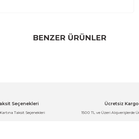
r konularda yetersiz gördüğünüz noktaları öneri formunu
BENZER ÜRÜNLER
rumu siz yapın!
m Yaz
 Delikli Çok Amaçlı Mutfak Kabı 24 cm
aksit Seçenekleri
Ücretsiz Kargo
 Kartına Taksit Seçenekleri
1500 TL ve Üzeri Alışverişlerde 
kli Çok Amaçlı Mutfak Kabı 24 cm
der