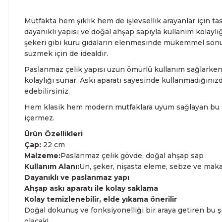
Mutfakta hem şıklık hem de işlevsellik arayanlar için t
dayanıklı yapısı ve doğal ahşap sapıyla kullanım kolaylı
şekeri gibi kuru gıdaların elenmesinde mükemmel son
süzmek için de idealdir.
Paslanmaz çelik yapısı uzun ömürlü kullanım sağlarke
kolaylığı sunar. Askı aparatı sayesinde kullanmadığınızd
edebilirsiniz.
Hem klasik hem modern mutfaklara uyum sağlayan bu sü
içermez.
Ürün Özellikleri
Çap:
22 cm
Malzeme:
Paslanmaz çelik gövde, doğal ahşap sap
Kullanım Alanı:
Un, şeker, nişasta eleme, sebze ve ma
Dayanıklı ve paslanmaz yapı
Ahşap askı aparatı ile kolay saklama
Kolay temizlenebilir, elde yıkama önerilir
Doğal dokunuş ve fonksiyonelliği bir araya getiren bu ş
olacak!