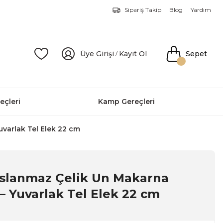
Sipariş Takip
Blog
Yardım
Üye Girişi
Kayıt Ol
Sepet
/
eçleri
Kamp Gereçleri
varlak Tel Elek 22 cm
aslanmaz Çelik Un Makarna
– Yuvarlak Tel Elek 22 cm