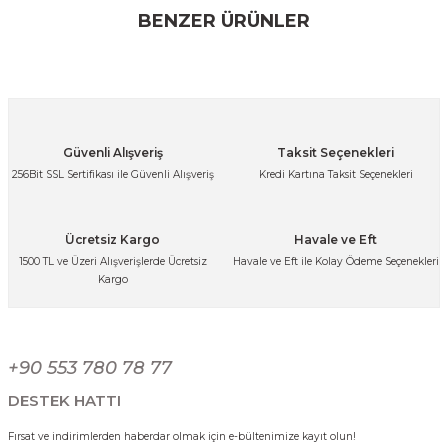
konularda yetersiz gördüğünüz noktaları öneri formunu
BENZER ÜRÜNLER
kullanarak tarafımıza iletebilirsiniz.
Görüş ve önerileriniz için teşekkür ederiz.
Ürün resmi kalitesiz, bozuk veya görüntülenemiyor.
Ürün açıklamasında eksik bilgiler bulunuyor.
Paslanmaz Çelik Gold Sebze Meyve Pirinç Yıkama Süzgeci Delikli Çok A
Güvenli Alışveriş
Taksit Seçenekleri
Ürün bilgilerinde hatalar bulunuyor.
256Bit SSL Sertifikası ile Güvenli Alışveriş
Kredi Kartına Taksit Seçenekleri
Ürün fiyatı diğer sitelerden daha pahalı.
849,99 TL
Bu ürüne benzer farklı alternatifler olmalı.
Ücretsiz Kargo
Havale ve Eft
1500 TL ve Üzeri Alışverişlerde Ücretsiz
Havale ve Eft ile Kolay Ödeme Seçenekleri
Kargo
Paslanmaz Çelik Sebze Meyve Pirinç Yıkama Süzgeci Delikli Çok Amaçlı
Gönder
+90 553 780 78 77
899,99 TL
DESTEK HATTI
Fırsat ve indirimlerden haberdar olmak için e-bültenimize kayıt olun!