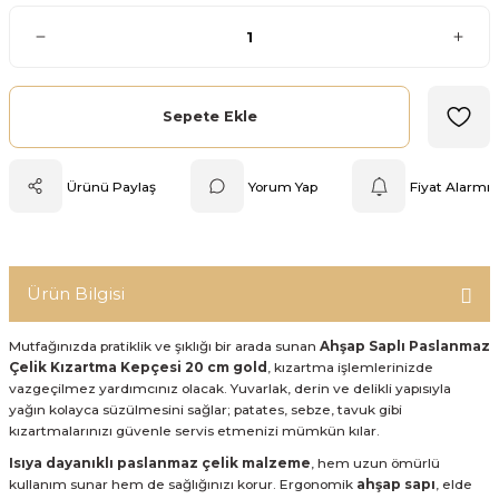
Mutfak Tartısı
Pratik Mutfak Gereçleri
Sepete Ekle
Rende
Ürünü Paylaş
Yorum Yap
Fiyat Alarmı
Silikon Mutfak Gereçleri
Soyacak
Ürün Bilgisi
Spatula
Mutfağınızda pratiklik ve şıklığı bir arada sunan
Ahşap Saplı Paslanmaz
Yağlık & Sirkelik
Çelik Kızartma Kepçesi 20 cm gold
, kızartma işlemlerinizde
vazgeçilmez yardımcınız olacak. Yuvarlak, derin ve delikli yapısıyla
yağın kolayca süzülmesini sağlar; patates, sebze, tavuk gibi
kızartmalarınızı güvenle servis etmenizi mümkün kılar.
Isıya dayanıklı paslanmaz çelik malzeme
, hem uzun ömürlü
kullanım sunar hem de sağlığınızı korur. Ergonomik
ahşap sapı
, elde