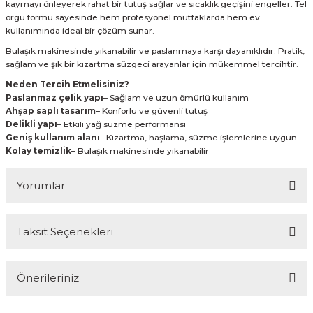
kaymayı önleyerek rahat bir tutuş sağlar ve sıcaklık geçişini engeller. Tel
örgü formu sayesinde hem profesyonel mutfaklarda hem ev
kullanımında ideal bir çözüm sunar.
Bulaşık makinesinde yıkanabilir ve paslanmaya karşı dayanıklıdır. Pratik,
sağlam ve şık bir kızartma süzgeci arayanlar için mükemmel tercihtir.
Neden Tercih Etmelisiniz?
Paslanmaz çelik yapı
– Sağlam ve uzun ömürlü kullanım
Ahşap saplı tasarım
– Konforlu ve güvenli tutuş
Delikli yapı
– Etkili yağ süzme performansı
Geniş kullanım alanı
– Kızartma, haşlama, süzme işlemlerine uygun
Kolay temizlik
– Bulaşık makinesinde yıkanabilir
Yorumlar
Taksit Seçenekleri
Bu ürüne ilk yorumu siz yapın!
Önerileriniz
Yorum Yaz
Bu ürünün fiyat bilgisi, resim, ürün açıklamalarında ve diğer