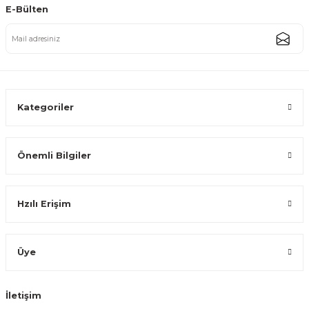
E-Bülten
Paslanmaz Çelik Gold Altıgen Sebze Meyve Pirinç Yıkama Süzgeci Çok 
787,50 TL
Kategoriler
Önemli Bilgiler
Paslanmaz Çelik Gold Altıgen Sebze Meyve Pirinç Yıkama Süzgeci Çok 
Hzılı Erişim
699,99 TL
Üye
İletişim
Paslanmaz Çelik Gold Altıgen Sebze Meyve Pirinç Yıkama Süzgeci Çok 