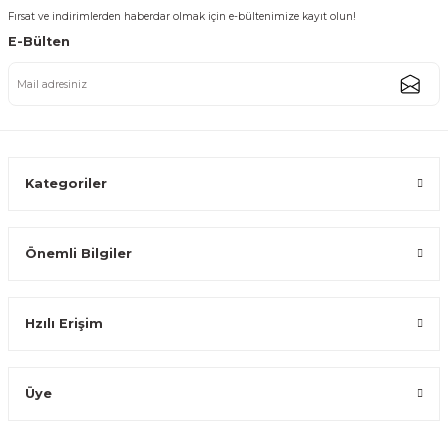
Fırsat ve indirimlerden haberdar olmak için e-bültenimize kayıt olun!
E-Bülten
Gold Rengi Paslanmaz Çelik Kahve Ölçü Kaşığı Barista Kaşık
161,99 TL
Kategoriler
Önemli Bilgiler
Bakır Rengi Paslanmaz Çelik Kahve Ölçü Kaşığı Barista Kaşık VD9246
Hzılı Erişim
161,99 TL
Üye