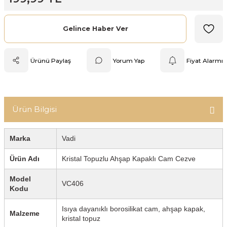
Mutfak Tartısı
Gelince Haber Ver
Pratik Mutfak Gereçleri
Ürünü Paylaş
Yorum Yap
Fiyat Alarmı
Rende
Silikon Mutfak Gereçleri
Ürün Bilgisi
Soyacak
Spatula
Marka
Vadi
Ürün Adı
Kristal Topuzlu Ahşap Kapaklı Cam Cezve
Yağlık & Sirkelik
Model
VC406
Kodu
Isıya dayanıklı borosilikat cam, ahşap kapak,
Malzeme
kristal topuz