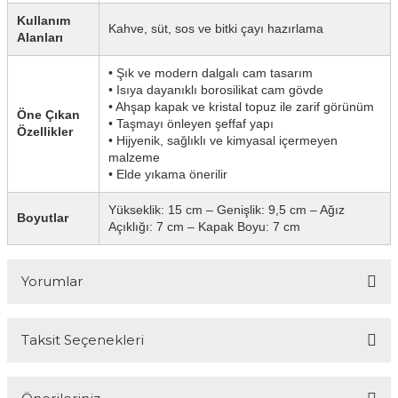
Kullanım
Kahve, süt, sos ve bitki çayı hazırlama
Alanları
• Şık ve modern dalgalı cam tasarım
• Isıya dayanıklı borosilikat cam gövde
• Ahşap kapak ve kristal topuz ile zarif görünüm
Öne Çıkan
• Taşmayı önleyen şeffaf yapı
Özellikler
• Hijyenik, sağlıklı ve kimyasal içermeyen
malzeme
• Elde yıkama önerilir
Yükseklik: 15 cm – Genişlik: 9,5 cm – Ağız
Boyutlar
Açıklığı: 7 cm – Kapak Boyu: 7 cm
Yorumlar
Taksit Seçenekleri
Bu ürüne ilk yorumu siz yapın!