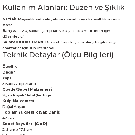
Kullanım Alanları: Düzen ve Şıklık
Mutfak:
Meyvelik, sebzelik, ekmek sepeti veya kahvaltılık sunum
standı.
Banyo:
Havlu, sabun, şampuan ve kişisel bakım ürünleri için
düzenleyici.
Salon/Oturma Odası:
Dekoratif objeler, mumlar, dergiler veya
anahtarlar için sunum standı.
Teknik Detaylar (Ölçü Bilgileri)
Özellik
Değer
Yapı
3 Katlı A-Tipi Stand
Gövde/Sepet Malzemesi
Siyah Boyalı Metal (Ferforje)
Kulp Malzemesi
Doğal Ahşap
Toplam Yükseklik (Sap Dahil)
47 cm
Sepet Boyutları (G x D)
21,5 cm x 17,5 cm