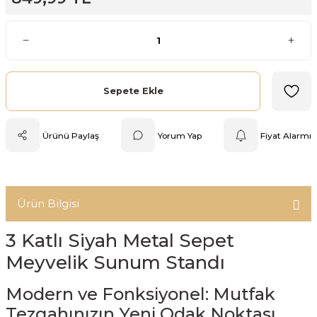
Mutfak Tartısı
Pratik Mutfak Gereçleri
Rende
Sepete Ekle
Silikon Mutfak Gereçleri
Ürünü Paylaş
Yorum Yap
Fiyat Alarmı
Soyacak
Spatula
Ürün Bilgisi
Yağlık & Sirkelik
3 Katlı Siyah Metal Sepet
Meyvelik Sunum Standı
Modern ve Fonksiyonel: Mutfak
Tezgahınızın Yeni Odak Noktası