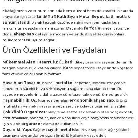
Mutfağınızda ve sunumlarınızda hem düzeni hem de zarafeti bir arada
arayanlar için tasarlandı! Bu 3
Katlı Siyah Metal Sepet
,
katlı mutfak
sunum standı
olarak tezgah üstünde minimum yer kaplarken
maksimum depolama alanı sunar. Dayanıklı
ferforje
metal yapısı ve
doğal
ahşap sap
detayı ile modern ve endüstriyel dekorasyonlara
mükemmel bir uyum sağlar.
Ürün Özellikleri ve Faydaları
Mükemmel Alan Tasarrufu:
Üç
katlı
dikey tasarımı sayesinde, sınırlı
tezgah alanınızı iki katına çıkarır.
Kare
sepet formu sayesinde köşelere
tam oturur ve ölü alan bırakmaz.
Hava Alan Tasarım:
Kaliteli
metal tel
sepetler, içindeki meyve ve
sebzelerin sürekli hava sirkülasyonu sağlamasına olanak tanır. Bu
sayede meyveleriniz daha uzun süre taze kalır ve çürümesi gecikir.
Taşınabilirlik:
Üst kısımda yer alan
ergonomik ahşap sap
, ürünü
mutfaktan yemek masasına veya servise kolayca taşımanızı sağlar.
Çok Yönlü Organizer:
Meyve ve sebze saklamanın ötesinde; ekmek,
atıştırmalıklar, baharatlar, kahve kapsülleri veya banyo/ofis malzemeleri
için şık bir
organizer
olarak da kullanılabilir.
Dayanıklı Yapı:
Sağlam
siyah metal
iskelet ve sepetler, ağır yükleri
taşımaya uygundur ve uzun ömürlü kullanım vaat eder.