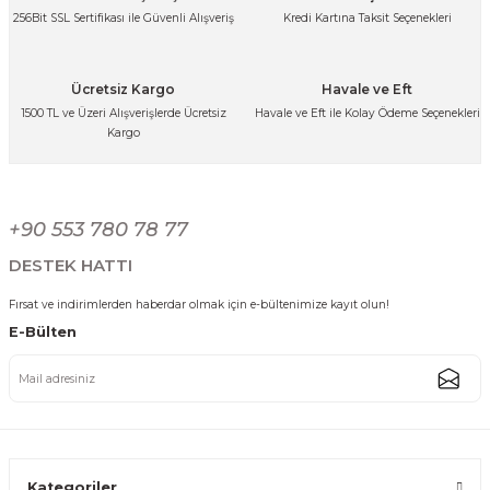
Ürün bilgilerinde hatalar bulunuyor.
256Bit SSL Sertifikası ile Güvenli Alışveriş
Kredi Kartına Taksit Seçenekleri
Ürün fiyatı diğer sitelerden daha pahalı.
699,99 TL
Bu ürüne benzer farklı alternatifler olmalı.
Ücretsiz Kargo
Havale ve Eft
1500 TL ve Üzeri Alışverişlerde Ücretsiz
Havale ve Eft ile Kolay Ödeme Seçenekleri
Kargo
Dikdörtgen Hasır Görünümlü Piknik Sepeti Piknik Çantası 38x25x18 cm
Gönder
+90 553 780 78 77
699,99 TL
DESTEK HATTI
Fırsat ve indirimlerden haberdar olmak için e-bültenimize kayıt olun!
E-Bülten
Büyük Boy Siyah Ahşap Saplı Dikdörtgen Metal Sepet Organizer Mutfak 
489,99 TL
Kategoriler