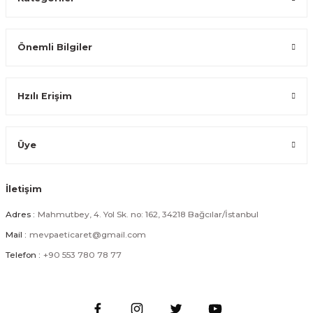
Önemli Bilgiler
Orta Boy Siyah Ahşap Saplı Dikdörtgen Metal Sepet Organizer Mutfak Ba
Hzılı Erişim
419,99 TL
Üye
İletişim
Küçük Boy Siyah Ahşap Saplı Dikdörtgen Metal Sepet Organizer Mutfak 
Adres :
Mahmutbey, 4. Yol Sk. no: 162, 34218 Bağcılar/İstanbul
Mail :
mevpaeticaret@gmail.com
379,99 TL
Telefon :
+90 553 780 78 77